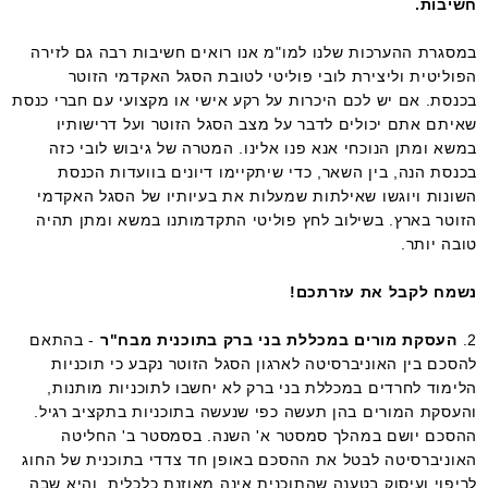
חשיבות.
במסגרת ההערכות שלנו למו"מ אנו רואים חשיבות רבה גם לזירה
הפוליטית וליצירת לובי פוליטי לטובת הסגל האקדמי הזוטר
בכנסת.
אם יש לכם היכרות על רקע אישי או מקצועי עם חברי כנסת
שאיתם אתם יכולים לדבר על מצב הסגל הזוטר ועל דרישותיו
במשא ומתן הנוכחי אנא פנו אלינו. המטרה של גיבוש לובי כזה
בכנסת הנה, בין השאר, כדי שיתקיימו דיונים בוועדות הכנסת
השונות ויוגשו שאילתות שמעלות את בעיותיו של הסגל האקדמי
הזוטר בארץ. בשילוב לחץ פוליטי התקדמותנו במשא ומתן תהיה
טובה יותר.
נשמח לקבל את עזרתכם!
2.
העסקת מורים במכללת בני ברק בתוכנית מבח"ר
- בהתאם
להסכם בין האוניברסיטה לארגון הסגל הזוטר נקבע כי תוכניות
הלימוד לחרדים במכללת בני ברק לא יחשבו לתוכניות מותנות,
והעסקת המורים בהן תעשה כפי שנעשה בתוכניות בתקציב רגיל.
ההסכם יושם במהלך סמסטר א' השנה. בסמסטר ב' החליטה
האוניברסיטה לבטל את ההסכם באופן חד צדדי בתוכנית של החוג
לריפוי ועיסוק בטענה שהתוכנית אינה מאוזנת כלכלית, והיא שבה