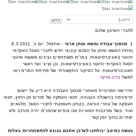
א
נ
א
לחברי הארגון שלום,
ד
ר
1.
סכסוך עבודה ומשא ומתן ארצי
- אתמול, יום ג', 8.3.2011,
ג
נפתח המשא ומתן על הסכם קיבוצי חדש לחברי הסגל האקדמי
ו
הזוטר באוניברסיטאות. במו"מ משתתפים נציגים מששת ארגוני
הסגל האקדמי הזוטר באוניברסיטאות, וכן נציגי ועד ראשי
האוניברסיטאות. על הסיקור התקשורתי של פתיחת המו"מ ראו
למשל
בדה-מרקר
.
הדרישה המרכזית מאחורי סכסוך העבודה היא דיון על יישום
הרפורמה בהשכלה הגבוהה, תנאי העסקה של מורים מן החוץ, תנאי
העסקה של עוזרי הוראה, בטחון תעסוקתי לחברי הסגל, מלגאים,
ועוד. בשל מורכבות הסוגיות אנו צופים שהמו"מ יהיה מורכב ולא
יסתיים בתוך זמן קצר.
נעשה כמיטב יכולתנו לעדכן אתכם בנוגע להתפתחויות בעלות