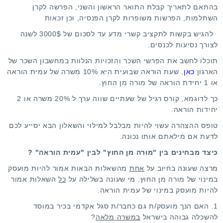
בהתאם לתאריך קבלת התואר הראשון והשני, הפרשה לקרן
השתלמות, הפרשות משופרות לקרן הפנסיה, וכן זכאות
להגיש בקשות לתקציב קשרי מדע עד לסכום של 3000$ לשנה
לצורך נסיעות לכנסים.
תוכלו לחשב את הפרשי השכר והזכויות הנלוות במחשבון השכר של
הארגון
כאן
.
שעת הוראה שבועית היא 10% משרה של עמית הוראה
או 1 יחידת הוראה של מורה מן החוץ.
כך לדוגמא, קורס רגיל של שעתיים שווה ערך ל 20% משרה או 2
יחידות הוראה.
טופס ההצהרה עשוי להיות מבלבל למילוי והשאלון הבא יסייע לכם
לדעת אם מילאתם אותו נכונה.
כיצד מבחינים בין "מורה מן החוץ" לבין "עמית הוראה" ?
מרצה שעונה בחיוב על
אחת
מהשאלות הבאות אמור להיות מועסק
במינוי של מורה מן החוץ. מי שעונה בשלילה על
כל
השאלות אמור
להיות מועסק במינוי של עמית הוראה.
1. האם הנך מועסק/ת גם כחבר/ת סגל אקדמי בכיר במוסד
להשכלה גבוהה בישראל
במשרה מלאה
?