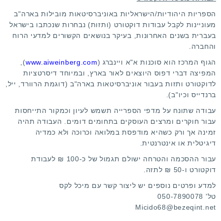
הספריות היהודיות/הישראליות באוניברסיטאות מובילות בארה"ב
מעוניינות לקבל עבודות דוקטורט (ותזות) נבחרות שנכתבו בישראל
בעברית בשנים האחרונות, בעיקר בנושאים הקשורים למדעי הרוח
והחברה.
הגוף המרכז הוא סוכנות א"א ויינברג (
www.aiweinberg.com
),
המפיצה דברי דפוס היוצאים לאור בארץ, ובמיוחד דיסרטציות
לדוקטורט ותזות בעבור אוניברסיטאות בארה"ב (דוגמת הרוורד, ייל,
ברנדייס וכיו"ב).
עבודה שתונח על מדפי הספרייה תשמש לעיון וכמקור התייחסות
עבור חוקרים ומרצים העוסקים בתחומים דומים. העבודה תהיה
זמינה אך ורק כשהיא מודפסת במלואה וכרוכה ולא כמדיה
דיגיטלית או אינטרנטית.
עבור ההסכמה והטרחה ישולם תגמול של כ-100 ₪ לעבודת
דוקטורט ו-50 ₪ לתזה.
למדע ופרטים נוספים יש ליצור קשר עם מיכל לקס
טל' 050-7890078
Micido68@bezeqint.net