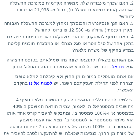
2. האם שכרך מעבודה
שלא ממשרה אקדמית
במערכת ההשכלה
הגבוהה (אוניברסיטאות ומכללות), גדול מ- 21,938 ₪ ברוטו
לחודש?
3. האם הנך פנסיונר/ית והכנסתך (מחוץ למערכת ההשכלה הגבוהה
ומקרן הפנסיה) גדולה מ- 12,536 ₪ ברוטו לחודש?
4. האם בנוסף להעסקתך זו הנך מועסק/ת באוניברסיטת חיפה גם
בתקן אחר של סגל זוטר או סגל מנהלי או במסגרת תוכנית קליטה
במדע בהיקף של משרה מלאה?
אם הגעתם בשאלון לתוצאה שונה מזו שמילאתם בטופס ההצהרה
אנא
פנו אלינו
כדי שנוכל לוודא שהעסקתכם הנה במסלול הנכון.
אם אתם מועסקים כמורים מן החוץ ולא קיבלתם למלא טופס
הצהרה לפני תחילת העסקתכם השנה, יש
לפנות אלינו
בהקדם
האפשרי.
יש לשים לב שהכללים הנוגעים להיקף המשרה מלא בסעיף 4
מחושבים סמסטריאלית. לאמור, עמית הוראה המועסק ב-40%
בסמסטר א' ו-100% סמסטר ב', ומתבקש להעביר קורס אחד אותו
הוא מלמד מסמסטר א' לסמסטר ב' ימצא את עצמו מועסק
בסמסטר ב' ב- 100% משרה של עמית הוראה ו-2 יחידות הוראה
של מורה מן החוץ. בנסיבות שכאלה יש להתעקש ולסרב להעביר את